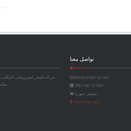
تواصل معنا
sales@alfajer-sy.com
شركة الفجر لمفروشات
المكاتب
,
مكتب
2881 445 11 963+
دمشق, سوريا
View large map