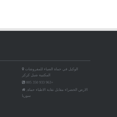
الوكيل في حماة الضياء للمفروشات
المكتبية شبل كزكز
005 350 933 963+
الارض الخضراء مقابل نقابة الاطباء حماة,
سوريا