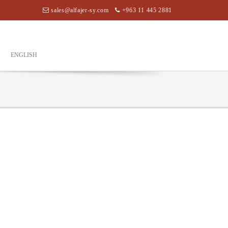
sales@alfajer-sy.com
+963 11 445 2881
ENGLISH